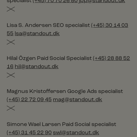
specialist
(+45) 70 70 26 80
jpp@standout.dk
Lisa S. Andersen
SEO specialist
(+45) 30 14 03
55
lsa@standout.dk
Hilal Özgen
Paid Social Specialist
(+45) 28 88 52
16
hil@standout.dk
Magnus Kristoffersen
Google Ads specialist
(+45) 22 72 09 45
mag@standout.dk
Simone Wael Larsen
Paid Social specialist
(+45) 31 45 22 90
swl@standout.dk