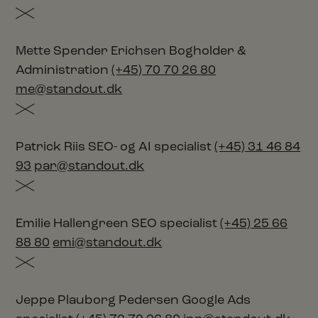
Mette Spender Erichsen
Bogholder &
Administration
(+45) 70 70 26 80
me@standout.dk
Patrick Riis
SEO- og AI specialist
(+45) 31 46 84
93
par@standout.dk
Emilie Hallengreen
SEO specialist
(+45) 25 66
88 80
emi@standout.dk
Jeppe Plauborg Pedersen
Google Ads