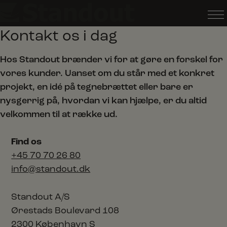
Hop
til
Kontakt os i dag
indholdet
Hos Standout brænder vi for at gøre en forskel for
vores kunder. Uanset om du står med et konkret
projekt, en idé på tegnebrættet eller bare er
nysgerrig på, hvordan vi kan hjælpe, er du altid
velkommen til at række ud.
Find os
+45 70 70 26 80
info@standout.dk
Standout A/S
Ørestads Boulevard 108
2300 København S