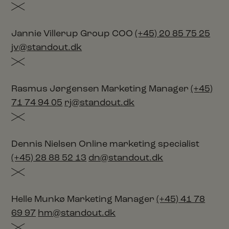
Jannie Villerup
Group COO
(+45) 20 85 75 25
jv@standout.dk
Rasmus Jørgensen
Marketing Manager
(+45)
71 74 94 05
rj@standout.dk
Dennis Nielsen
Online marketing specialist
(+45) 28 88 52 13
dn@standout.dk
Helle Munkø
Marketing Manager
(+45) 41 78
69 97
hm@standout.dk