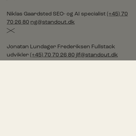
Niklas Gaardsted
SEO- og AI specialist
(+45) 70
70 26 80
ng@standout.dk
Jonatan Lundager Frederiksen
Fullstack
udvikler
(+45) 70 70 26 80
jlf@standout.dk
Abdel Laghmoch
Webudvikler
(+45) 70 70 26
80
abl@standout.dk
Lukas W. Christensen
Tekniker & Frontend
(+45) 70 70 26 80
support@standout.dk