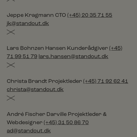
Jeppe Kragmann
CTO
(+45) 20 35 71 55
jk@standout.dk
Lars Bohnzen Hansen
Kunderådgiver
(+45)
71 99 51 79
lars.hansen@standout.dk
Christa Brandt
Projektleder
(+45) 71 92 62 41
christa@standout.dk
André Fischer Darville
Projektleder &
Webdesigner
(+45) 31 50 86 70
ad@standout.dk