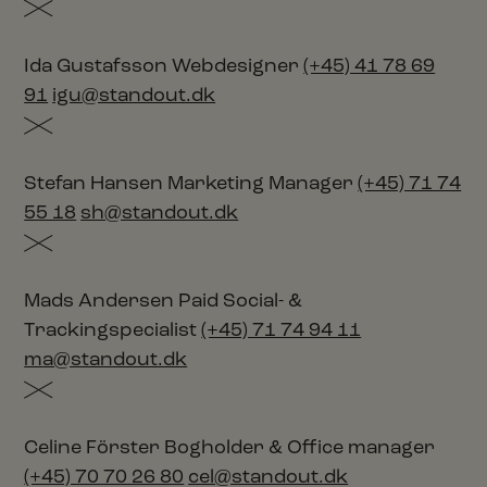
Ida Gustafsson
Webdesigner
(+45) 41 78 69
91
igu@standout.dk
Stefan Hansen
Marketing Manager
(+45) 71 74
55 18
sh@standout.dk
Mads Andersen
Paid Social- &
Trackingspecialist
(+45) 71 74 94 11
ma@standout.dk
Celine Förster
Bogholder & Office manager
(+45) 70 70 26 80
cel@standout.dk