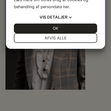
behandling af persondata
her
.
VIS
DETALJER
JA
NEJ
OK
JA
NEJ
NØDVENDIGE
PRÆFERENCER
AFVIS ALLE
JA
NEJ
JA
NEJ
MARKETING
STATISTIK