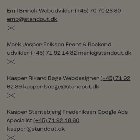
Emil Brinck
Webudvikler
(+45) 70 70 26 80
emb@standout.dk
Mark Jesper Eriksen
Front & Backend
udvikler
(+45) 71 92 14 82
mark@standout.dk
Kasper Rikard Bøge
Webdesigner
(+45) 71 92
62 89
kasper.boege@standout.dk
Kasper Stentebjerg Frederiksen
Google Ads
specialist
(+45) 71 92 18 60
kasper@standout.dk